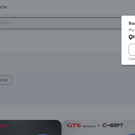
сти
Ва
Мы
Сро
ости