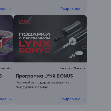
бнее
Подробнее
1 января
-
31 января
1 декабря
Программа LYNX BONUS
S
Получайте подарки за покупку
продукции бренда
бнее
Подробнее