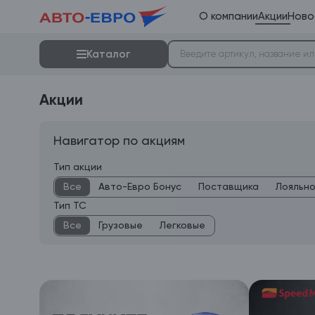
О компании
Акции
Ново
Каталог
Акции
Навигатор по акциям
Тип акции
Все
Авто-Евро Бонус
Поставщика
Лояльн
Тип ТС
Все
Грузовые
Легковые