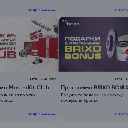
Подробнее
Подро
11 марта
-
31 декабря
11 марта
-
3
ма MasterKit Club
Программа BRIXO BONU
кэшбек за покупку
Получайте подарки за покупку
бренда
продукции бренда
Подробнее
Подро