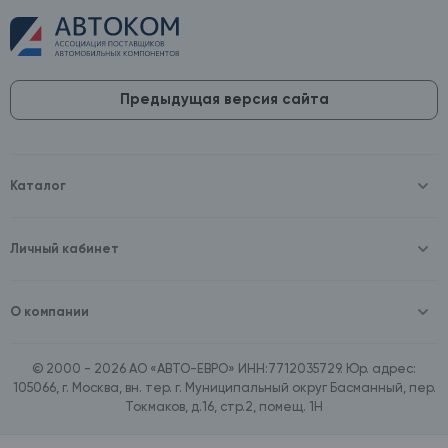
Предыдущая версия сайта
Каталог
Масла и технические жидкости
Оборудование
Аккумуляторы и зарядные устройства
Личный кабинет
Автопринадлежности
Войти
Шины и диски
Зарегистрироваться
Автохимия и косметика
О компании
Товары для дома
О компании
Расходные материалы
Контакты
Зимние аксессуары
© 2000 - 2026 АО «АВТО-ЕВРО» ИНН:7712035729. Юр. адрес:
Документы
Ассортимент по бренду SpeedMate
105066, г. Москва, вн. тер. г. Муниципальный округ Басманный, пер.
Договор оферта
Ассортимент по брендам Castrol, Aral, BP
Токмаков, д.16, стр.2, помещ. 1Н
Поставщикам
Ассортимент по бренду ZIC
Вакансии
Ассортимент по бренду GTS