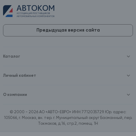
Предыдущая версия сайта
Каталог
Масла и технические жидкости
Оборудование
Аккумуляторы и зарядные устройства
Личный кабинет
Автопринадлежности
Войти
Шины и диски
Зарегистрироваться
Автохимия и косметика
О компании
Товары для дома
О компании
Расходные материалы
Контакты
Зимние аксессуары
© 2000 - 2026 АО «АВТО-ЕВРО» ИНН:7712035729. Юр. адрес:
Документы
Ассортимент по бренду SpeedMate
105066, г. Москва, вн. тер. г. Муниципальный округ Басманный, пер.
Договор оферта
Ассортимент по брендам Castrol, Aral, BP
Токмаков, д.16, стр.2, помещ. 1Н
Поставщикам
Ассортимент по бренду ZIC
Вакансии
Ассортимент по бренду GTS