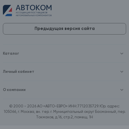
Предыдущая версия сайта
Каталог
Масла и технические жидкости
Оборудование
Аккумуляторы и зарядные устройства
Личный кабинет
Автопринадлежности
Войти
Шины и диски
Зарегистрироваться
Автохимия и косметика
О компании
Товары для дома
О компании
Расходные материалы
Контакты
Зимние аксессуары
© 2000 - 2026 АО «АВТО-ЕВРО» ИНН:7712035729. Юр. адрес:
Документы
Ассортимент по бренду SpeedMate
105066, г. Москва, вн. тер. г. Муниципальный округ Басманный, пер.
Договор оферта
Ассортимент по брендам Castrol, Aral, BP
Токмаков, д.16, стр.2, помещ. 1Н
Поставщикам
Ассортимент по бренду ZIC
Вакансии
Ассортимент по бренду GTS