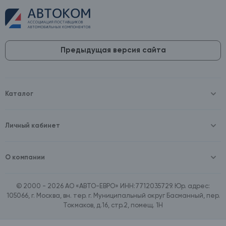
Предыдущая версия сайта
Каталог
Масла и технические жидкости
Оборудование
Аккумуляторы и зарядные устройства
Личный кабинет
Автопринадлежности
Войти
Шины и диски
Зарегистрироваться
Автохимия и косметика
О компании
Товары для дома
О компании
Расходные материалы
Контакты
Зимние аксессуары
© 2000 - 2026 АО «АВТО-ЕВРО» ИНН:7712035729. Юр. адрес:
Документы
Ассортимент по бренду SpeedMate
105066, г. Москва, вн. тер. г. Муниципальный округ Басманный, пер.
Договор оферта
Ассортимент по брендам Castrol, Aral, BP
Токмаков, д.16, стр.2, помещ. 1Н
Поставщикам
Ассортимент по бренду ZIC
Вакансии
Ассортимент по бренду GTS