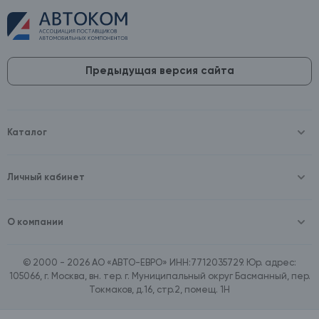
Предыдущая версия сайта
Каталог
Масла и технические жидкости
Оборудование
Аккумуляторы и зарядные устройства
Личный кабинет
Автопринадлежности
Войти
Шины и диски
Зарегистрироваться
Автохимия и косметика
О компании
Товары для дома
О компании
Расходные материалы
Контакты
Зимние аксессуары
© 2000 - 2026 АО «АВТО-ЕВРО» ИНН:7712035729. Юр. адрес:
Документы
Ассортимент по бренду SpeedMate
105066, г. Москва, вн. тер. г. Муниципальный округ Басманный, пер.
Договор оферта
Ассортимент по брендам Castrol, Aral, BP
Токмаков, д.16, стр.2, помещ. 1Н
Поставщикам
Ассортимент по бренду ZIC
Вакансии
Ассортимент по бренду GTS