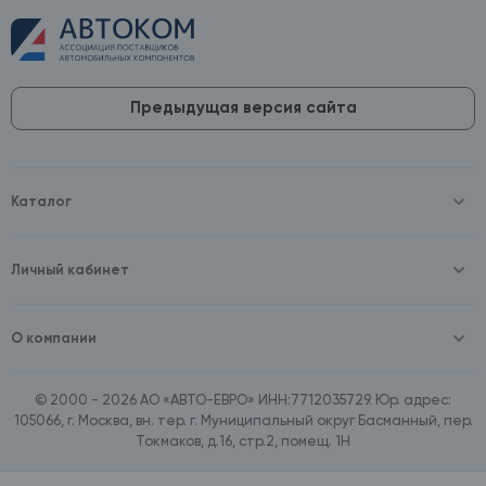
Предыдущая версия сайта
Каталог
Масла и технические жидкости
Оборудование
Аккумуляторы и зарядные устройства
Личный кабинет
Автопринадлежности
Войти
Шины и диски
Зарегистрироваться
Автохимия и косметика
О компании
Товары для дома
О компании
Расходные материалы
Контакты
Зимние аксессуары
© 2000 - 2026 АО «АВТО-ЕВРО» ИНН:7712035729. Юр. адрес:
Документы
Ассортимент по бренду SpeedMate
105066, г. Москва, вн. тер. г. Муниципальный округ Басманный, пер.
Договор оферта
Ассортимент по брендам Castrol, Aral, BP
Токмаков, д.16, стр.2, помещ. 1Н
Поставщикам
Ассортимент по бренду ZIC
Вакансии
Ассортимент по бренду GTS