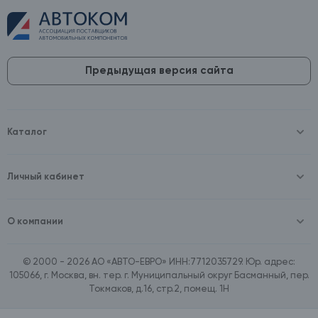
Предыдущая версия сайта
Каталог
Масла и технические жидкости
Оборудование
Аккумуляторы и зарядные устройства
Личный кабинет
Автопринадлежности
Войти
Шины и диски
Зарегистрироваться
Автохимия и косметика
О компании
Товары для дома
О компании
Расходные материалы
Контакты
Зимние аксессуары
© 2000 - 2026 АО «АВТО-ЕВРО» ИНН:7712035729. Юр. адрес:
Документы
Ассортимент по бренду SpeedMate
105066, г. Москва, вн. тер. г. Муниципальный округ Басманный, пер.
Договор оферта
Ассортимент по брендам Castrol, Aral, BP
Токмаков, д.16, стр.2, помещ. 1Н
Поставщикам
Ассортимент по бренду ZIC
Вакансии
Ассортимент по бренду GTS