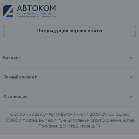
Предыдущая версия сайта
Каталог
Масла и технические жидкости
Оборудование
Аккумуляторы и зарядные устройства
Личный кабинет
Автопринадлежности
Войти
Шины и диски
Зарегистрироваться
Автохимия и косметика
О компании
Товары для дома
О компании
Расходные материалы
Контакты
Зимние аксессуары
© 2000 - 2026 АО «АВТО-ЕВРО» ИНН:7712035729. Юр. адрес:
Документы
Ассортимент по бренду SpeedMate
105066, г. Москва, вн. тер. г. Муниципальный округ Басманный, пер.
Договор оферта
Ассортимент по брендам Castrol, Aral, BP
Токмаков, д.16, стр.2, помещ. 1Н
Поставщикам
Ассортимент по бренду ZIC
Вакансии
Ассортимент по бренду GTS