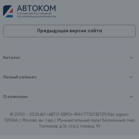
Предыдущая версия сайта
Каталог
Масла и технические жидкости
Оборудование
Аккумуляторы и зарядные устройства
Личный кабинет
Автопринадлежности
Войти
Шины и диски
Зарегистрироваться
Автохимия и косметика
О компании
Товары для дома
О компании
Расходные материалы
Контакты
Зимние аксессуары
© 2000 - 2026 АО «АВТО-ЕВРО» ИНН:7712035729. Юр. адрес:
Документы
Ассортимент по бренду SpeedMate
105066, г. Москва, вн. тер. г. Муниципальный округ Басманный, пер.
Договор оферта
Ассортимент по брендам Castrol, Aral, BP
Токмаков, д.16, стр.2, помещ. 1Н
Поставщикам
Ассортимент по бренду ZIC
Вакансии
Ассортимент по бренду GTS