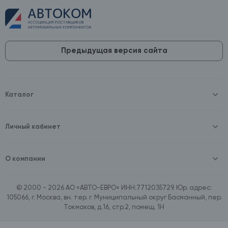
Предыдущая версия сайта
Каталог
Масла и технические жидкости
Оборудование
Аккумуляторы и зарядные устройства
Личный кабинет
Автопринадлежности
Войти
Шины и диски
Зарегистрироваться
Автохимия и косметика
О компании
Товары для дома
О компании
Расходные материалы
Контакты
Зимние аксессуары
© 2000 - 2026 АО «АВТО-ЕВРО» ИНН:7712035729. Юр. адрес:
Документы
Ассортимент по бренду SpeedMate
105066, г. Москва, вн. тер. г. Муниципальный округ Басманный, пер.
Договор оферта
Ассортимент по брендам Castrol, Aral, BP
Токмаков, д.16, стр.2, помещ. 1Н
Поставщикам
Ассортимент по бренду ZIC
Вакансии
Ассортимент по бренду GTS