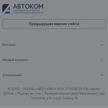
Предыдущая версия сайта
Каталог
Масла и технические жидкости
Оборудование
Аккумуляторы и зарядные устройства
Личный кабинет
Автопринадлежности
Войти
Шины и диски
Зарегистрироваться
Автохимия и косметика
О компании
Товары для дома
О компании
Расходные материалы
Контакты
Зимние аксессуары
© 2000 - 2026 АО «АВТО-ЕВРО» ИНН:7712035729. Юр. адрес:
Документы
Ассортимент по бренду SpeedMate
105066, г. Москва, вн. тер. г. Муниципальный округ Басманный, пер.
Договор оферта
Ассортимент по брендам Castrol, Aral, BP
Токмаков, д.16, стр.2, помещ. 1Н
Поставщикам
Ассортимент по бренду ZIC
Вакансии
Ассортимент по бренду GTS