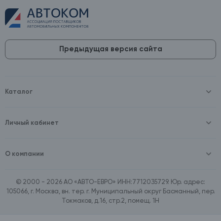
Предыдущая версия сайта
Каталог
Масла и технические жидкости
Оборудование
Аккумуляторы и зарядные устройства
Личный кабинет
Автопринадлежности
Войти
Шины и диски
Зарегистрироваться
Автохимия и косметика
О компании
Товары для дома
О компании
Расходные материалы
Контакты
Зимние аксессуары
© 2000 - 2026 АО «АВТО-ЕВРО» ИНН:7712035729. Юр. адрес:
Документы
Ассортимент по бренду SpeedMate
105066, г. Москва, вн. тер. г. Муниципальный округ Басманный, пер.
Договор оферта
Ассортимент по брендам Castrol, Aral, BP
Токмаков, д.16, стр.2, помещ. 1Н
Поставщикам
Ассортимент по бренду ZIC
Вакансии
Ассортимент по бренду GTS