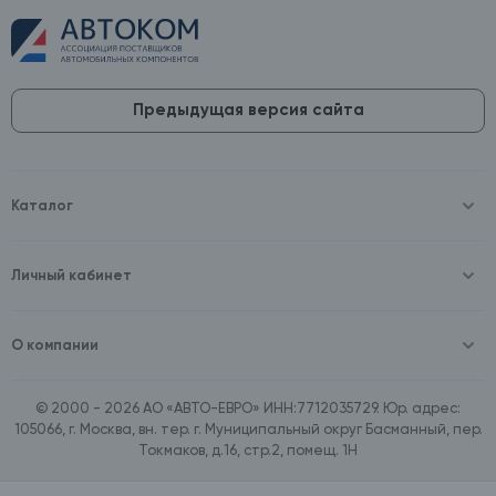
Предыдущая версия сайта
Каталог
Масла и технические жидкости
Оборудование
Аккумуляторы и зарядные устройства
Личный кабинет
Автопринадлежности
Войти
Шины и диски
Зарегистрироваться
Автохимия и косметика
О компании
Товары для дома
О компании
Расходные материалы
Контакты
Зимние аксессуары
© 2000 - 2026 АО «АВТО-ЕВРО» ИНН:7712035729. Юр. адрес:
Документы
Ассортимент по бренду SpeedMate
105066, г. Москва, вн. тер. г. Муниципальный округ Басманный, пер.
Договор оферта
Ассортимент по брендам Castrol, Aral, BP
Токмаков, д.16, стр.2, помещ. 1Н
Поставщикам
Ассортимент по бренду ZIC
Вакансии
Ассортимент по бренду GTS