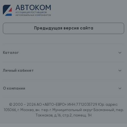
Предыдущая версия сайта
Каталог
Масла и технические жидкости
Оборудование
Аккумуляторы и зарядные устройства
Личный кабинет
Автопринадлежности
Войти
Шины и диски
Зарегистрироваться
Автохимия и косметика
О компании
Товары для дома
О компании
Расходные материалы
Контакты
Зимние аксессуары
© 2000 - 2026 АО «АВТО-ЕВРО» ИНН:7712035729. Юр. адрес:
Документы
Ассортимент по бренду SpeedMate
105066, г. Москва, вн. тер. г. Муниципальный округ Басманный, пер.
Договор оферта
Ассортимент по брендам Castrol, Aral, BP
Токмаков, д.16, стр.2, помещ. 1Н
Поставщикам
Ассортимент по бренду ZIC
Вакансии
Ассортимент по бренду GTS