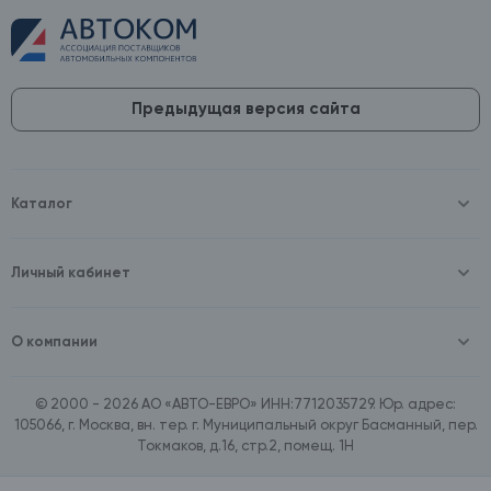
Предыдущая версия сайта
Каталог
Масла и технические жидкости
Оборудование
Аккумуляторы и зарядные устройства
Личный кабинет
Автопринадлежности
Войти
Шины и диски
Зарегистрироваться
Автохимия и косметика
О компании
Товары для дома
О компании
Расходные материалы
Контакты
Зимние аксессуары
© 2000 - 2026 АО «АВТО-ЕВРО» ИНН:7712035729. Юр. адрес:
Документы
Ассортимент по бренду SpeedMate
105066, г. Москва, вн. тер. г. Муниципальный округ Басманный, пер.
Договор оферта
Ассортимент по брендам Castrol, Aral, BP
Токмаков, д.16, стр.2, помещ. 1Н
Поставщикам
Ассортимент по бренду ZIC
Вакансии
Ассортимент по бренду GTS