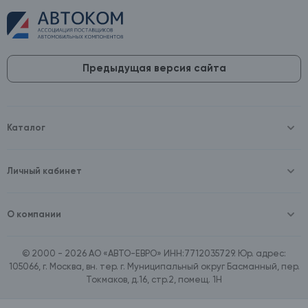
Предыдущая версия сайта
Каталог
Масла и технические жидкости
Оборудование
Аккумуляторы и зарядные устройства
Личный кабинет
Автопринадлежности
Войти
Шины и диски
Зарегистрироваться
Автохимия и косметика
О компании
Товары для дома
О компании
Расходные материалы
Контакты
Зимние аксессуары
© 2000 - 2026 АО «АВТО-ЕВРО» ИНН:7712035729. Юр. адрес:
Документы
Ассортимент по бренду SpeedMate
105066, г. Москва, вн. тер. г. Муниципальный округ Басманный, пер.
Договор оферта
Ассортимент по брендам Castrol, Aral, BP
Токмаков, д.16, стр.2, помещ. 1Н
Поставщикам
Ассортимент по бренду ZIC
Вакансии
Ассортимент по бренду GTS