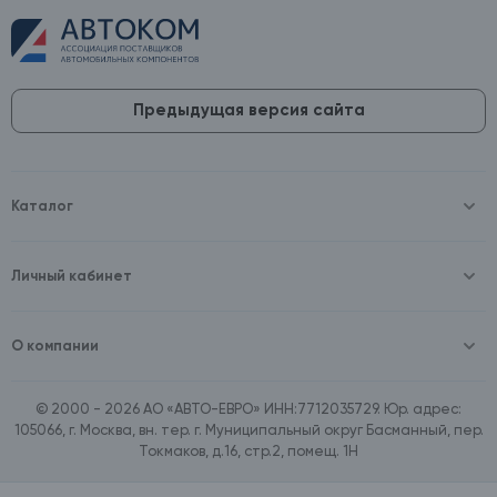
Предыдущая версия сайта
Каталог
Масла и технические жидкости
Оборудование
Аккумуляторы и зарядные устройства
Личный кабинет
Автопринадлежности
Войти
Шины и диски
Зарегистрироваться
Автохимия и косметика
О компании
Товары для дома
О компании
Расходные материалы
Контакты
Зимние аксессуары
© 2000 - 2026 АО «АВТО-ЕВРО» ИНН:7712035729. Юр. адрес:
Документы
Ассортимент по бренду SpeedMate
105066, г. Москва, вн. тер. г. Муниципальный округ Басманный, пер.
Договор оферта
Ассортимент по брендам Castrol, Aral, BP
Токмаков, д.16, стр.2, помещ. 1Н
Поставщикам
Ассортимент по бренду ZIC
Вакансии
Ассортимент по бренду GTS