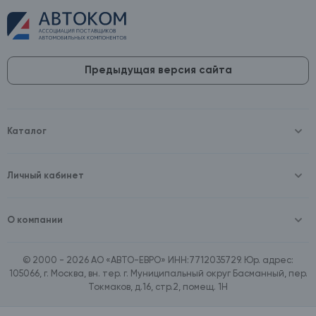
Предыдущая версия сайта
Каталог
Масла и технические жидкости
Оборудование
Аккумуляторы и зарядные устройства
Личный кабинет
Автопринадлежности
Войти
Шины и диски
Зарегистрироваться
Автохимия и косметика
О компании
Товары для дома
О компании
Расходные материалы
Контакты
Зимние аксессуары
© 2000 - 2026 АО «АВТО-ЕВРО» ИНН:7712035729. Юр. адрес:
Документы
Ассортимент по бренду SpeedMate
105066, г. Москва, вн. тер. г. Муниципальный округ Басманный, пер.
Договор оферта
Ассортимент по брендам Castrol, Aral, BP
Токмаков, д.16, стр.2, помещ. 1Н
Поставщикам
Ассортимент по бренду ZIC
Вакансии
Ассортимент по бренду GTS