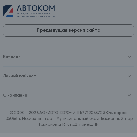
Предыдущая версия сайта
Каталог
Масла и технические жидкости
Оборудование
Аккумуляторы и зарядные устройства
Личный кабинет
Автопринадлежности
Войти
Шины и диски
Зарегистрироваться
Автохимия и косметика
О компании
Товары для дома
О компании
Расходные материалы
Контакты
Зимние аксессуары
© 2000 - 2026 АО «АВТО-ЕВРО» ИНН:7712035729. Юр. адрес:
Документы
Ассортимент по бренду SpeedMate
105066, г. Москва, вн. тер. г. Муниципальный округ Басманный, пер.
Договор оферта
Ассортимент по брендам Castrol, Aral, BP
Токмаков, д.16, стр.2, помещ. 1Н
Поставщикам
Ассортимент по бренду ZIC
Вакансии
Ассортимент по бренду GTS