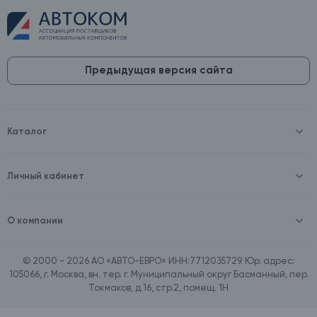
Предыдущая версия сайта
Каталог
Масла и технические жидкости
Оборудование
Аккумуляторы и зарядные устройства
Личный кабинет
Автопринадлежности
Войти
Шины и диски
Зарегистрироваться
Автохимия и косметика
О компании
Товары для дома
О компании
Расходные материалы
Контакты
Зимние аксессуары
© 2000 - 2026 АО «АВТО-ЕВРО» ИНН:7712035729. Юр. адрес:
Документы
Ассортимент по бренду SpeedMate
105066, г. Москва, вн. тер. г. Муниципальный округ Басманный, пер.
Договор оферта
Ассортимент по брендам Castrol, Aral, BP
Токмаков, д.16, стр.2, помещ. 1Н
Поставщикам
Ассортимент по бренду ZIC
Вакансии
Ассортимент по бренду GTS