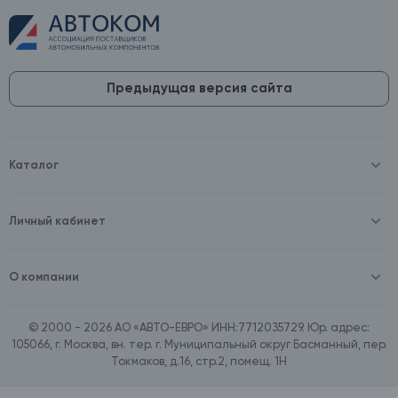
Предыдущая версия сайта
Каталог
Масла и технические жидкости
Оборудование
Аккумуляторы и зарядные устройства
Личный кабинет
Автопринадлежности
Войти
Шины и диски
Зарегистрироваться
Автохимия и косметика
О компании
Товары для дома
О компании
Расходные материалы
Контакты
Зимние аксессуары
© 2000 - 2026 АО «АВТО-ЕВРО» ИНН:7712035729. Юр. адрес:
Документы
Ассортимент по бренду SpeedMate
105066, г. Москва, вн. тер. г. Муниципальный округ Басманный, пер.
Договор оферта
Ассортимент по брендам Castrol, Aral, BP
Токмаков, д.16, стр.2, помещ. 1Н
Поставщикам
Ассортимент по бренду ZIC
Вакансии
Ассортимент по бренду GTS