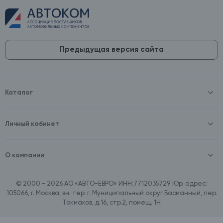
Предыдущая версия сайта
Каталог
Масла и технические жидкости
Оборудование
Аккумуляторы и зарядные устройства
Личный кабинет
Автопринадлежности
Войти
Шины и диски
Зарегистрироваться
Автохимия и косметика
О компании
Товары для дома
О компании
Расходные материалы
Контакты
Зимние аксессуары
© 2000 - 2026 АО «АВТО-ЕВРО» ИНН:7712035729. Юр. адрес:
Документы
Ассортимент по бренду SpeedMate
105066, г. Москва, вн. тер. г. Муниципальный округ Басманный, пер.
Договор оферта
Ассортимент по брендам Castrol, Aral, BP
Токмаков, д.16, стр.2, помещ. 1Н
Поставщикам
Ассортимент по бренду ZIC
Вакансии
Ассортимент по бренду GTS