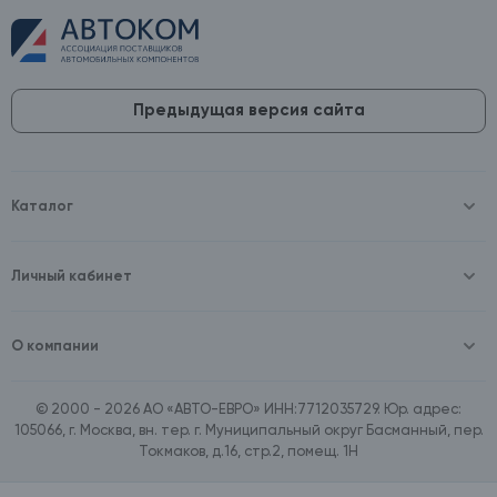
Предыдущая версия сайта
Каталог
Масла и технические жидкости
Оборудование
Аккумуляторы и зарядные устройства
Личный кабинет
Автопринадлежности
Войти
Шины и диски
Зарегистрироваться
Автохимия и косметика
О компании
Товары для дома
О компании
Расходные материалы
Контакты
Зимние аксессуары
© 2000 - 2026 АО «АВТО-ЕВРО» ИНН:7712035729. Юр. адрес:
Документы
Ассортимент по бренду SpeedMate
105066, г. Москва, вн. тер. г. Муниципальный округ Басманный, пер.
Договор оферта
Ассортимент по брендам Castrol, Aral, BP
Токмаков, д.16, стр.2, помещ. 1Н
Поставщикам
Ассортимент по бренду ZIC
Вакансии
Ассортимент по бренду GTS