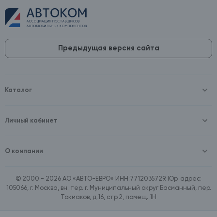
Предыдущая версия сайта
Каталог
Масла и технические жидкости
Оборудование
Аккумуляторы и зарядные устройства
Личный кабинет
Автопринадлежности
Войти
Шины и диски
Зарегистрироваться
Автохимия и косметика
О компании
Товары для дома
О компании
Расходные материалы
Контакты
Зимние аксессуары
© 2000 - 2026 АО «АВТО-ЕВРО» ИНН:7712035729. Юр. адрес:
Документы
Ассортимент по бренду SpeedMate
105066, г. Москва, вн. тер. г. Муниципальный округ Басманный, пер.
Договор оферта
Ассортимент по брендам Castrol, Aral, BP
Токмаков, д.16, стр.2, помещ. 1Н
Поставщикам
Ассортимент по бренду ZIC
Вакансии
Ассортимент по бренду GTS