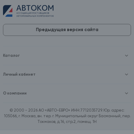
Предыдущая версия сайта
Каталог
Масла и технические жидкости
Оборудование
Аккумуляторы и зарядные устройства
Личный кабинет
Автопринадлежности
Войти
Шины и диски
Зарегистрироваться
Автохимия и косметика
О компании
Товары для дома
О компании
Расходные материалы
Контакты
Зимние аксессуары
© 2000 - 2026 АО «АВТО-ЕВРО» ИНН:7712035729. Юр. адрес:
Документы
Ассортимент по бренду SpeedMate
105066, г. Москва, вн. тер. г. Муниципальный округ Басманный, пер.
Договор оферта
Ассортимент по брендам Castrol, Aral, BP
Токмаков, д.16, стр.2, помещ. 1Н
Поставщикам
Ассортимент по бренду ZIC
Вакансии
Ассортимент по бренду GTS