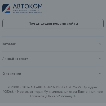
Предыдущая версия сайта
Каталог
Масла и технические жидкости
Оборудование
Аккумуляторы и зарядные устройства
Личный кабинет
Автопринадлежности
Войти
Шины и диски
Зарегистрироваться
Автохимия и косметика
О компании
Товары для дома
О компании
Расходные материалы
Контакты
Зимние аксессуары
© 2000 - 2026 АО «АВТО-ЕВРО» ИНН:7712035729. Юр. адрес:
Документы
Ассортимент по бренду SpeedMate
105066, г. Москва, вн. тер. г. Муниципальный округ Басманный, пер.
Договор оферта
Ассортимент по брендам Castrol, Aral, BP
Токмаков, д.16, стр.2, помещ. 1Н
Поставщикам
Ассортимент по бренду ZIC
Вакансии
Ассортимент по бренду GTS