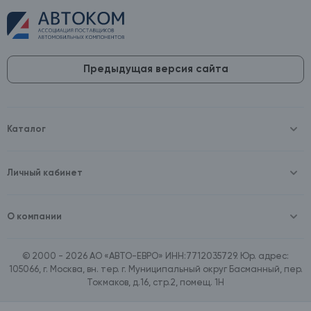
Предыдущая версия сайта
Каталог
Масла и технические жидкости
Оборудование
Аккумуляторы и зарядные устройства
Личный кабинет
Автопринадлежности
Войти
Шины и диски
Зарегистрироваться
Автохимия и косметика
О компании
Товары для дома
О компании
Расходные материалы
Контакты
Зимние аксессуары
© 2000 - 2026 АО «АВТО-ЕВРО» ИНН:7712035729. Юр. адрес:
Документы
Ассортимент по бренду SpeedMate
105066, г. Москва, вн. тер. г. Муниципальный округ Басманный, пер.
Договор оферта
Ассортимент по брендам Castrol, Aral, BP
Токмаков, д.16, стр.2, помещ. 1Н
Поставщикам
Ассортимент по бренду ZIC
Вакансии
Ассортимент по бренду GTS