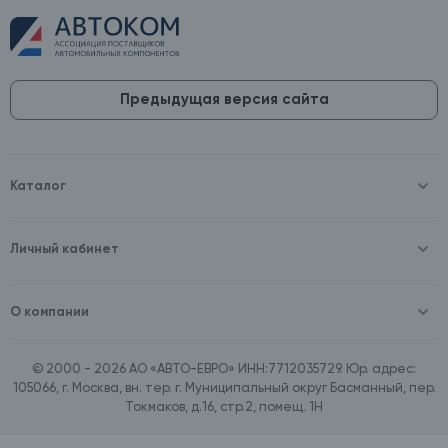
Предыдущая версия сайта
Каталог
Масла и технические жидкости
Оборудование
Аккумуляторы и зарядные устройства
Личный кабинет
Автопринадлежности
Войти
Шины и диски
Зарегистрироваться
Автохимия и косметика
О компании
Товары для дома
О компании
Расходные материалы
Контакты
Зимние аксессуары
© 2000 - 2026 АО «АВТО-ЕВРО» ИНН:7712035729. Юр. адрес:
Документы
Ассортимент по бренду SpeedMate
105066, г. Москва, вн. тер. г. Муниципальный округ Басманный, пер.
Договор оферта
Ассортимент по брендам Castrol, Aral, BP
Токмаков, д.16, стр.2, помещ. 1Н
Поставщикам
Ассортимент по бренду ZIC
Вакансии
Ассортимент по бренду GTS