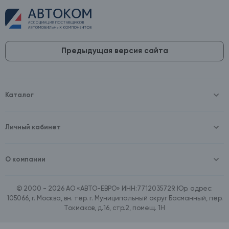
Предыдущая версия сайта
Каталог
Масла и технические жидкости
Оборудование
Аккумуляторы и зарядные устройства
Личный кабинет
Автопринадлежности
Войти
Шины и диски
Зарегистрироваться
Автохимия и косметика
О компании
Товары для дома
О компании
Расходные материалы
Контакты
Зимние аксессуары
© 2000 - 2026 АО «АВТО-ЕВРО» ИНН:7712035729. Юр. адрес:
Документы
Ассортимент по бренду SpeedMate
105066, г. Москва, вн. тер. г. Муниципальный округ Басманный, пер.
Договор оферта
Ассортимент по брендам Castrol, Aral, BP
Токмаков, д.16, стр.2, помещ. 1Н
Поставщикам
Ассортимент по бренду ZIC
Вакансии
Ассортимент по бренду GTS