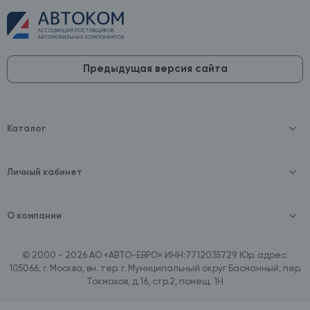
Предыдущая версия сайта
Каталог
Масла и технические жидкости
Оборудование
Аккумуляторы и зарядные устройства
Личный кабинет
Автопринадлежности
Войти
Шины и диски
Зарегистрироваться
Автохимия и косметика
О компании
Товары для дома
О компании
Расходные материалы
Контакты
Зимние аксессуары
© 2000 - 2026 АО «АВТО-ЕВРО» ИНН:7712035729. Юр. адрес:
Документы
Ассортимент по бренду SpeedMate
105066, г. Москва, вн. тер. г. Муниципальный округ Басманный, пер.
Договор оферта
Ассортимент по брендам Castrol, Aral, BP
Токмаков, д.16, стр.2, помещ. 1Н
Поставщикам
Ассортимент по бренду ZIC
Вакансии
Ассортимент по бренду GTS