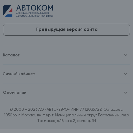
Предыдущая версия сайта
Каталог
Масла и технические жидкости
Оборудование
Аккумуляторы и зарядные устройства
Личный кабинет
Автопринадлежности
Войти
Шины и диски
Зарегистрироваться
Автохимия и косметика
О компании
Товары для дома
О компании
Расходные материалы
Контакты
Зимние аксессуары
© 2000 - 2026 АО «АВТО-ЕВРО» ИНН:7712035729. Юр. адрес:
Документы
Ассортимент по бренду SpeedMate
105066, г. Москва, вн. тер. г. Муниципальный округ Басманный, пер.
Договор оферта
Ассортимент по брендам Castrol, Aral, BP
Токмаков, д.16, стр.2, помещ. 1Н
Поставщикам
Ассортимент по бренду ZIC
Вакансии
Ассортимент по бренду GTS