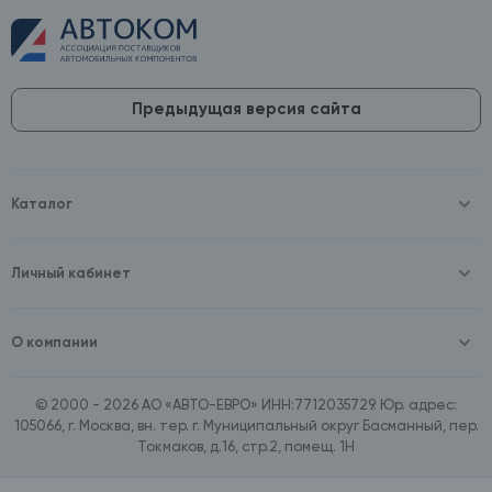
Предыдущая версия сайта
Каталог
Масла и технические жидкости
Оборудование
Аккумуляторы и зарядные устройства
Личный кабинет
Автопринадлежности
Войти
Шины и диски
Зарегистрироваться
Автохимия и косметика
О компании
Товары для дома
О компании
Расходные материалы
Контакты
Зимние аксессуары
© 2000 - 2026 АО «АВТО-ЕВРО» ИНН:7712035729. Юр. адрес:
Документы
Ассортимент по бренду SpeedMate
105066, г. Москва, вн. тер. г. Муниципальный округ Басманный, пер.
Договор оферта
Ассортимент по брендам Castrol, Aral, BP
Токмаков, д.16, стр.2, помещ. 1Н
Поставщикам
Ассортимент по бренду ZIC
Вакансии
Ассортимент по бренду GTS