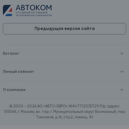
Предыдущая версия сайта
Каталог
Масла и технические жидкости
Оборудование
Аккумуляторы и зарядные устройства
Личный кабинет
Автопринадлежности
Войти
Шины и диски
Зарегистрироваться
Автохимия и косметика
О компании
Товары для дома
О компании
Расходные материалы
Контакты
Зимние аксессуары
© 2000 - 2026 АО «АВТО-ЕВРО» ИНН:7712035729. Юр. адрес:
Документы
Ассортимент по бренду SpeedMate
105066, г. Москва, вн. тер. г. Муниципальный округ Басманный, пер.
Договор оферта
Ассортимент по брендам Castrol, Aral, BP
Токмаков, д.16, стр.2, помещ. 1Н
Поставщикам
Ассортимент по бренду ZIC
Вакансии
Ассортимент по бренду GTS