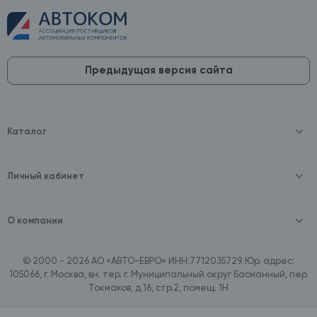
Предыдущая версия сайта
Каталог
Масла и технические жидкости
Оборудование
Аккумуляторы и зарядные устройства
Личный кабинет
Автопринадлежности
Войти
Шины и диски
Зарегистрироваться
Автохимия и косметика
О компании
Товары для дома
О компании
Расходные материалы
Контакты
Зимние аксессуары
© 2000 - 2026 АО «АВТО-ЕВРО» ИНН:7712035729. Юр. адрес:
Документы
Ассортимент по бренду SpeedMate
105066, г. Москва, вн. тер. г. Муниципальный округ Басманный, пер.
Договор оферта
Ассортимент по брендам Castrol, Aral, BP
Токмаков, д.16, стр.2, помещ. 1Н
Поставщикам
Ассортимент по бренду ZIC
Вакансии
Ассортимент по бренду GTS