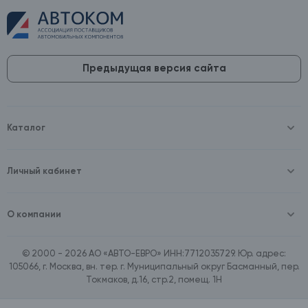
Предыдущая версия сайта
Каталог
Масла и технические жидкости
Оборудование
Аккумуляторы и зарядные устройства
Личный кабинет
Автопринадлежности
Войти
Шины и диски
Зарегистрироваться
Автохимия и косметика
О компании
Товары для дома
О компании
Расходные материалы
Контакты
Зимние аксессуары
© 2000 - 2026 АО «АВТО-ЕВРО» ИНН:7712035729. Юр. адрес:
Документы
Ассортимент по бренду SpeedMate
105066, г. Москва, вн. тер. г. Муниципальный округ Басманный, пер.
Договор оферта
Ассортимент по брендам Castrol, Aral, BP
Токмаков, д.16, стр.2, помещ. 1Н
Поставщикам
Ассортимент по бренду ZIC
Вакансии
Ассортимент по бренду GTS