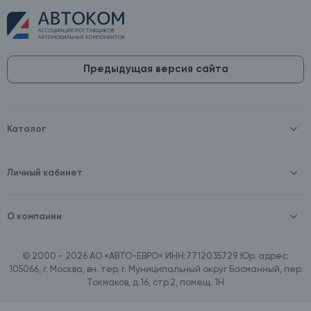
Предыдущая версия сайта
Каталог
Масла и технические жидкости
Оборудование
Аккумуляторы и зарядные устройства
Личный кабинет
Автопринадлежности
Войти
Шины и диски
Зарегистрироваться
Автохимия и косметика
О компании
Товары для дома
О компании
Расходные материалы
Контакты
Зимние аксессуары
© 2000 - 2026 АО «АВТО-ЕВРО» ИНН:7712035729. Юр. адрес:
Документы
Ассортимент по бренду SpeedMate
105066, г. Москва, вн. тер. г. Муниципальный округ Басманный, пер.
Договор оферта
Ассортимент по брендам Castrol, Aral, BP
Токмаков, д.16, стр.2, помещ. 1Н
Поставщикам
Ассортимент по бренду ZIC
Вакансии
Ассортимент по бренду GTS