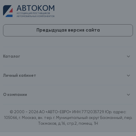
Предыдущая версия сайта
Каталог
Масла и технические жидкости
Оборудование
Аккумуляторы и зарядные устройства
Личный кабинет
Автопринадлежности
Войти
Шины и диски
Зарегистрироваться
Автохимия и косметика
О компании
Товары для дома
О компании
Расходные материалы
Контакты
Зимние аксессуары
© 2000 - 2026 АО «АВТО-ЕВРО» ИНН:7712035729. Юр. адрес:
Документы
Ассортимент по бренду SpeedMate
105066, г. Москва, вн. тер. г. Муниципальный округ Басманный, пер.
Договор оферта
Ассортимент по брендам Castrol, Aral, BP
Токмаков, д.16, стр.2, помещ. 1Н
Поставщикам
Ассортимент по бренду ZIC
Вакансии
Ассортимент по бренду GTS