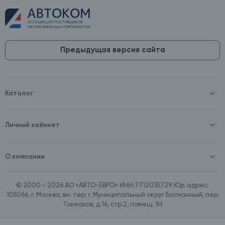
Предыдущая версия сайта
Каталог
Масла и технические жидкости
Оборудование
Аккумуляторы и зарядные устройства
Личный кабинет
Автопринадлежности
Войти
Шины и диски
Зарегистрироваться
Автохимия и косметика
О компании
Товары для дома
О компании
Расходные материалы
Контакты
Зимние аксессуары
© 2000 - 2026 АО «АВТО-ЕВРО» ИНН:7712035729. Юр. адрес:
Документы
Ассортимент по бренду SpeedMate
105066, г. Москва, вн. тер. г. Муниципальный округ Басманный, пер.
Договор оферта
Ассортимент по брендам Castrol, Aral, BP
Токмаков, д.16, стр.2, помещ. 1Н
Поставщикам
Ассортимент по бренду ZIC
Вакансии
Ассортимент по бренду GTS