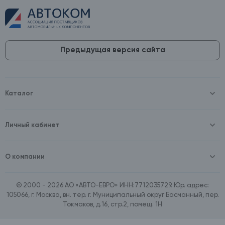
Предыдущая версия сайта
Каталог
Масла и технические жидкости
Оборудование
Аккумуляторы и зарядные устройства
Личный кабинет
Автопринадлежности
Войти
Шины и диски
Зарегистрироваться
Автохимия и косметика
О компании
Товары для дома
О компании
Расходные материалы
Контакты
Зимние аксессуары
© 2000 - 2026 АО «АВТО-ЕВРО» ИНН:7712035729. Юр. адрес:
Документы
Ассортимент по бренду SpeedMate
105066, г. Москва, вн. тер. г. Муниципальный округ Басманный, пер.
Договор оферта
Ассортимент по брендам Castrol, Aral, BP
Токмаков, д.16, стр.2, помещ. 1Н
Поставщикам
Ассортимент по бренду ZIC
Вакансии
Ассортимент по бренду GTS