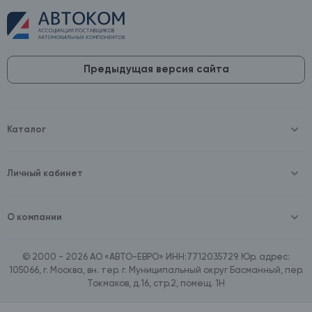
Предыдущая версия сайта
Каталог
Масла и технические жидкости
Оборудование
Аккумуляторы и зарядные устройства
Личный кабинет
Автопринадлежности
Войти
Шины и диски
Зарегистрироваться
Автохимия и косметика
О компании
Товары для дома
О компании
Расходные материалы
Контакты
Зимние аксессуары
© 2000 - 2026 АО «АВТО-ЕВРО» ИНН:7712035729. Юр. адрес:
Документы
Ассортимент по бренду SpeedMate
105066, г. Москва, вн. тер. г. Муниципальный округ Басманный, пер.
Договор оферта
Ассортимент по брендам Castrol, Aral, BP
Токмаков, д.16, стр.2, помещ. 1Н
Поставщикам
Ассортимент по бренду ZIC
Вакансии
Ассортимент по бренду GTS