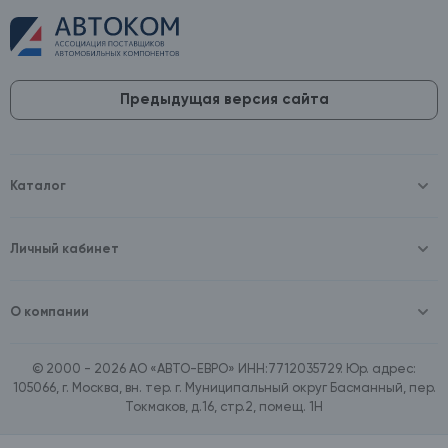
Предыдущая версия сайта
Каталог
Масла и технические жидкости
Оборудование
Аккумуляторы и зарядные устройства
Личный кабинет
Автопринадлежности
Войти
Шины и диски
Зарегистрироваться
Автохимия и косметика
О компании
Товары для дома
О компании
Расходные материалы
Контакты
Зимние аксессуары
© 2000 - 2026 АО «АВТО-ЕВРО» ИНН:7712035729. Юр. адрес:
Документы
Ассортимент по бренду SpeedMate
105066, г. Москва, вн. тер. г. Муниципальный округ Басманный, пер.
Договор оферта
Ассортимент по брендам Castrol, Aral, BP
Токмаков, д.16, стр.2, помещ. 1Н
Поставщикам
Ассортимент по бренду ZIC
Вакансии
Ассортимент по бренду GTS