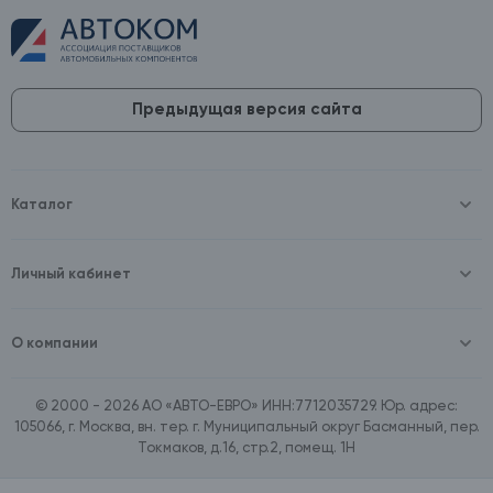
Предыдущая версия сайта
Каталог
Масла и технические жидкости
Оборудование
Аккумуляторы и зарядные устройства
Личный кабинет
Автопринадлежности
Войти
Шины и диски
Зарегистрироваться
Автохимия и косметика
О компании
Товары для дома
О компании
Расходные материалы
Контакты
Зимние аксессуары
© 2000 - 2026 АО «АВТО-ЕВРО» ИНН:7712035729. Юр. адрес:
Документы
Ассортимент по бренду SpeedMate
105066, г. Москва, вн. тер. г. Муниципальный округ Басманный, пер.
Договор оферта
Ассортимент по брендам Castrol, Aral, BP
Токмаков, д.16, стр.2, помещ. 1Н
Поставщикам
Ассортимент по бренду ZIC
Вакансии
Ассортимент по бренду GTS