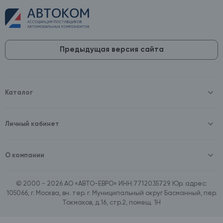
Предыдущая версия сайта
Каталог
Масла и технические жидкости
Оборудование
Аккумуляторы и зарядные устройства
Личный кабинет
Автопринадлежности
Войти
Шины и диски
Зарегистрироваться
Автохимия и косметика
О компании
Товары для дома
О компании
Расходные материалы
Контакты
Зимние аксессуары
© 2000 - 2026 АО «АВТО-ЕВРО» ИНН:7712035729. Юр. адрес:
Документы
Ассортимент по бренду SpeedMate
105066, г. Москва, вн. тер. г. Муниципальный округ Басманный, пер.
Договор оферта
Ассортимент по брендам Castrol, Aral, BP
Токмаков, д.16, стр.2, помещ. 1Н
Поставщикам
Ассортимент по бренду ZIC
Вакансии
Ассортимент по бренду GTS