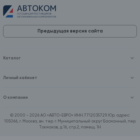
Предыдущая версия сайта
Каталог
Масла и технические жидкости
Оборудование
Аккумуляторы и зарядные устройства
Личный кабинет
Автопринадлежности
Войти
Шины и диски
Зарегистрироваться
Автохимия и косметика
О компании
Товары для дома
О компании
Расходные материалы
Контакты
Зимние аксессуары
© 2000 - 2026 АО «АВТО-ЕВРО» ИНН:7712035729. Юр. адрес:
Документы
Ассортимент по бренду SpeedMate
105066, г. Москва, вн. тер. г. Муниципальный округ Басманный, пер.
Договор оферта
Ассортимент по брендам Castrol, Aral, BP
Токмаков, д.16, стр.2, помещ. 1Н
Поставщикам
Ассортимент по бренду ZIC
Вакансии
Ассортимент по бренду GTS