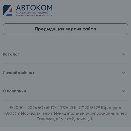
Предыдущая версия сайта
Каталог
Масла и технические жидкости
Оборудование
Аккумуляторы и зарядные устройства
Личный кабинет
Автопринадлежности
Войти
Шины и диски
Зарегистрироваться
Автохимия и косметика
О компании
Товары для дома
О компании
Расходные материалы
Контакты
Зимние аксессуары
© 2000 - 2026 АО «АВТО-ЕВРО» ИНН:7712035729. Юр. адрес:
Документы
Ассортимент по бренду SpeedMate
105066, г. Москва, вн. тер. г. Муниципальный округ Басманный, пер.
Договор оферта
Ассортимент по брендам Castrol, Aral, BP
Токмаков, д.16, стр.2, помещ. 1Н
Поставщикам
Ассортимент по бренду ZIC
Вакансии
Ассортимент по бренду GTS