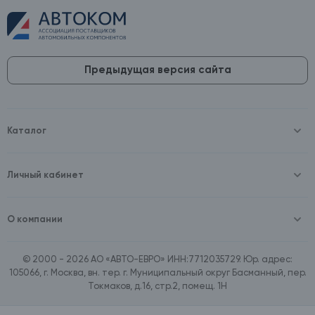
Предыдущая версия сайта
Каталог
Масла и технические жидкости
Оборудование
Аккумуляторы и зарядные устройства
Личный кабинет
Автопринадлежности
Войти
Шины и диски
Зарегистрироваться
Автохимия и косметика
О компании
Товары для дома
О компании
Расходные материалы
Контакты
Зимние аксессуары
© 2000 - 2026 АО «АВТО-ЕВРО» ИНН:7712035729. Юр. адрес:
Документы
Ассортимент по бренду SpeedMate
105066, г. Москва, вн. тер. г. Муниципальный округ Басманный, пер.
Договор оферта
Ассортимент по брендам Castrol, Aral, BP
Токмаков, д.16, стр.2, помещ. 1Н
Поставщикам
Ассортимент по бренду ZIC
Вакансии
Ассортимент по бренду GTS