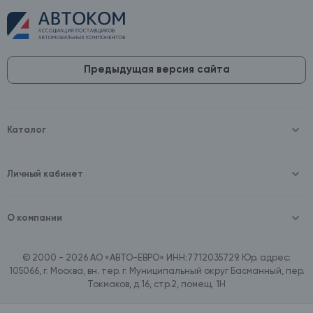
Предыдущая версия сайта
Каталог
Масла и технические жидкости
Оборудование
Аккумуляторы и зарядные устройства
Личный кабинет
Автопринадлежности
Войти
Шины и диски
Зарегистрироваться
Автохимия и косметика
О компании
Товары для дома
О компании
Расходные материалы
Контакты
Зимние аксессуары
© 2000 - 2026 АО «АВТО-ЕВРО» ИНН:7712035729. Юр. адрес:
Документы
Ассортимент по бренду SpeedMate
105066, г. Москва, вн. тер. г. Муниципальный округ Басманный, пер.
Договор оферта
Ассортимент по брендам Castrol, Aral, BP
Токмаков, д.16, стр.2, помещ. 1Н
Поставщикам
Ассортимент по бренду ZIC
Вакансии
Ассортимент по бренду GTS