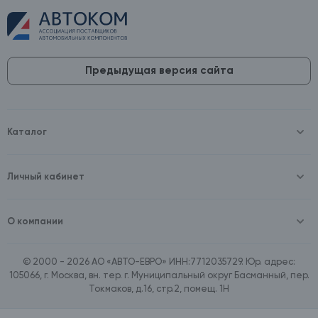
Предыдущая версия сайта
Каталог
Масла и технические жидкости
Оборудование
Аккумуляторы и зарядные устройства
Личный кабинет
Автопринадлежности
Войти
Шины и диски
Зарегистрироваться
Автохимия и косметика
О компании
Товары для дома
О компании
Расходные материалы
Контакты
Зимние аксессуары
© 2000 - 2026 АО «АВТО-ЕВРО» ИНН:7712035729. Юр. адрес:
Документы
Ассортимент по бренду SpeedMate
105066, г. Москва, вн. тер. г. Муниципальный округ Басманный, пер.
Договор оферта
Ассортимент по брендам Castrol, Aral, BP
Токмаков, д.16, стр.2, помещ. 1Н
Поставщикам
Ассортимент по бренду ZIC
Вакансии
Ассортимент по бренду GTS