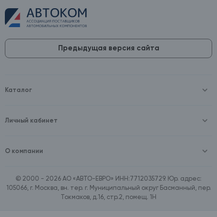
Предыдущая версия сайта
Каталог
Масла и технические жидкости
Оборудование
Аккумуляторы и зарядные устройства
Личный кабинет
Автопринадлежности
Войти
Шины и диски
Зарегистрироваться
Автохимия и косметика
О компании
Товары для дома
О компании
Расходные материалы
Контакты
Зимние аксессуары
© 2000 - 2026 АО «АВТО-ЕВРО» ИНН:7712035729. Юр. адрес:
Документы
Ассортимент по бренду SpeedMate
105066, г. Москва, вн. тер. г. Муниципальный округ Басманный, пер.
Договор оферта
Ассортимент по брендам Castrol, Aral, BP
Токмаков, д.16, стр.2, помещ. 1Н
Поставщикам
Ассортимент по бренду ZIC
Вакансии
Ассортимент по бренду GTS